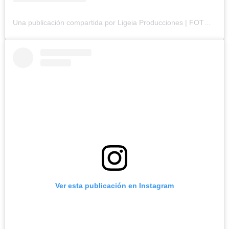
Una publicación compartida por Ligeia Producciones | FOTOGRAFÍA BRANDING y CORPORATIVA (@ligeiaproduccionesuy)
Ver esta publicación en Instagram