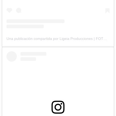
Una publicación compartida por Ligeia Producciones | FOTOGRAFÍA BRANDING y CORPORATIVA (@ligeiaproduccionesuy)