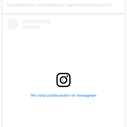
Una publicación compartida por Ligeia Producciones | FOTOGRAFÍA BRANDING y CORPORATIVA (@ligeiaproduccionesuy)
Ver esta publicación en Instagram