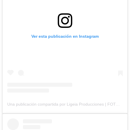
Ver esta publicación en Instagram
Una publicación compartida por Ligeia Producciones | FOTOGRAFÍA BRANDING y CORPORATIVA (@ligeiaproduccionesuy)