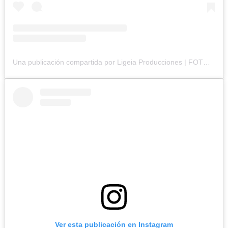
Una publicación compartida por Ligeia Producciones | FOTOGRAFÍA BRANDING y CORPORATIVA (@ligeiaproduccionesuy)
Ver esta publicación en Instagram