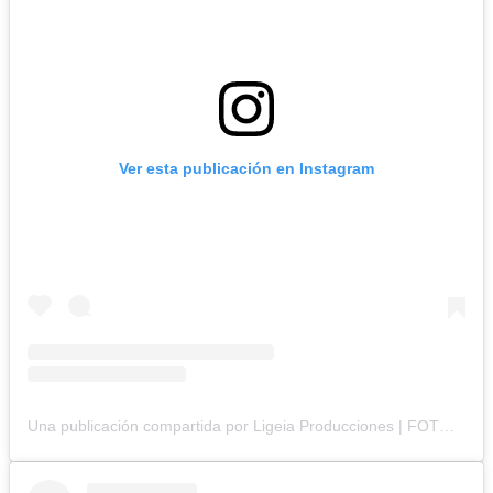
Ver esta publicación en Instagram
Una publicación compartida por Ligeia Producciones | FOTOGRAFÍA BRANDING y CORPORATIVA (@ligeiaproduccionesuy)