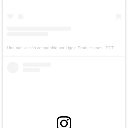
Una publicación compartida por Ligeia Producciones | FOTOGRAFÍA BRANDING (@ligeiaproduccionesuy)